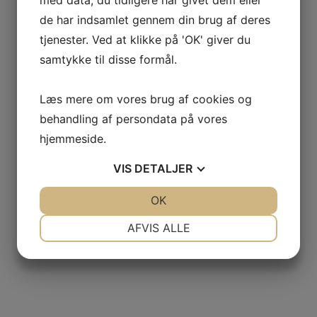
med data, du tidligere har givet dem eller
de har indsamlet gennem din brug af deres
tjenester. Ved at klikke på 'OK' giver du
samtykke til disse formål.
Læs mere om vores brug af cookies og
behandling af persondata på vores
hjemmeside.
VIS
DETALJER
JA
NEJ
OK
JA
NEJ
NØDVENDIGE
PRÆFERENCER
AFVIS ALLE
JA
NEJ
JA
NEJ
MARKETING
STATISTIK