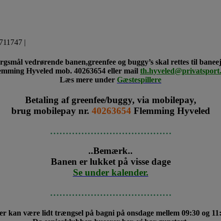
711747 |
rgsmål vedrørende banen,greenfee og buggy’s skal rettes til banee
emming Hyveled mob. 40263654 eller mail
th.hyveled@privatsport
Læs mere under
Gæstespillere
Betaling af greenfee/buggy, via mobilepay,
brug mobilepay nr.
40263654
Flemming Hyveled
…………………………………
..Bemærk..
Banen er lukket på visse dage
Se under kalender.
…………………………………
r kan være lidt trængsel på bagni på onsdage mellem 09:30 og 11