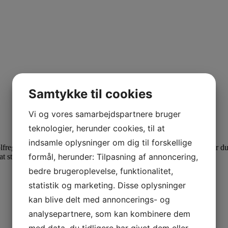
Samtykke til cookies
Vi og vores samarbejdspartnere bruger
teknologier, herunder cookies, til at
indsamle oplysninger om dig til forskellige
er og etikette. Har du været ude for en situation på banen, hvor du ikk
formål, herunder: Tilpasning af annoncering,
stille spørgsmål til Søren. Golfreglerne kan i mange tilfælde [...]
bedre brugeroplevelse, funktionalitet,
statistik og marketing. Disse oplysninger
kan blive delt med annoncerings- og
analysepartnere, som kan kombinere dem