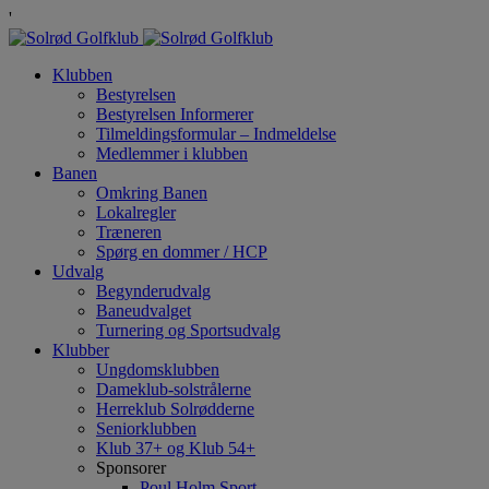
'
Klubben
Bestyrelsen
Bestyrelsen Informerer
Tilmeldingsformular – Indmeldelse
Medlemmer i klubben
Banen
Omkring Banen
Lokalregler
Træneren
Spørg en dommer / HCP
Udvalg
Begynderudvalg
Baneudvalget
Turnering og Sportsudvalg
Klubber
Ungdomsklubben
Dameklub-solstrålerne
Herreklub Solrødderne
Seniorklubben
Klub 37+ og Klub 54+
Sponsorer
Poul Holm Sport