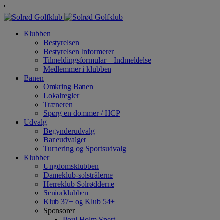
'
Klubben
Bestyrelsen
Bestyrelsen Informerer
Tilmeldingsformular – Indmeldelse
Medlemmer i klubben
Banen
Omkring Banen
Lokalregler
Træneren
Spørg en dommer / HCP
Udvalg
Begynderudvalg
Baneudvalget
Turnering og Sportsudvalg
Klubber
Ungdomsklubben
Dameklub-solstrålerne
Herreklub Solrødderne
Seniorklubben
Klub 37+ og Klub 54+
Sponsorer
Poul Holm Sport