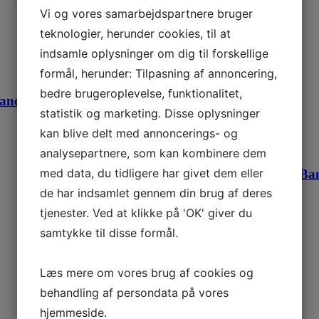
lørdag
Vi og vores samarbejdspartnere bruger
2
teknologier, herunder cookies, til at
9
indsamle oplysninger om dig til forskellige
16
formål, herunder: Tilpasning af annoncering,
bedre brugeroplevelse, funktionalitet,
23
en er lukket fra. 11.30 til 17.00
statistik og marketing. Disse oplysninger
30
kan blive delt med annoncerings- og
6
analysepartnere, som kan kombinere dem
med data, du tidligere har givet dem eller
Klubmesterskab: Bane
de har indsamlet gennem din brug af deres
tjenester. Ved at klikke på 'OK' giver du
samtykke til disse formål.
Læs mere om vores brug af cookies og
behandling af persondata på vores
hjemmeside.