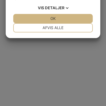
VIS
DETALJER
JA
NEJ
OK
JA
NEJ
NØDVENDIGE
PRÆFERENCER
AFVIS ALLE
JA
NEJ
JA
NEJ
MARKETING
STATISTIK