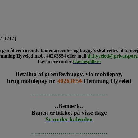
711747 |
rgsmål vedrørende banen,greenfee og buggy’s skal rettes til banee
emming Hyveled mob. 40263654 eller mail
th.hyveled@privatsport
Læs mere under
Gæstespillere
Betaling af greenfee/buggy, via mobilepay,
brug mobilepay nr.
40263654
Flemming Hyveled
…………………………………
..Bemærk..
Banen er lukket på visse dage
Se under kalender.
…………………………………