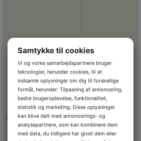
Næstformand
Samtykke til cookies
Johnny Petersen
Vi og vores samarbejdspartnere bruger
Tlf. 30 23 02 53
teknologier, herunder cookies, til at
indsamle oplysninger om dig til forskellige
Samarbejdsudvalg
formål, herunder: Tilpasning af annoncering,
Juniorer
HCP-udvalg
bedre brugeroplevelse, funktionalitet,
Baneudvalg
statistik og marketing. Disse oplysninger
kan blive delt med annoncerings- og
analysepartnere, som kan kombinere dem
med data, du tidligere har givet dem eller