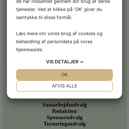
de har indsamlet gennem din brug af deres
tjenester. Ved at klikke på 'OK' giver du
samtykke til disse formål.
Læs mere om vores brug af cookies og
behandling af persondata på vores
hjemmeside.
VIS
DETALJER
Bestyrelsesmedlem
JA
NEJ
OK
JA
NEJ
NØDVENDIGE
Jan Nielsen
PRÆFERENCER
AFVIS ALLE
Tlf. 40 26 38 18
JA
NEJ
JA
NEJ
MARKETING
STATISTIK
Samarbejdsudvalg
Redaktion
Sponsorudvalg
Turneringsudvalg