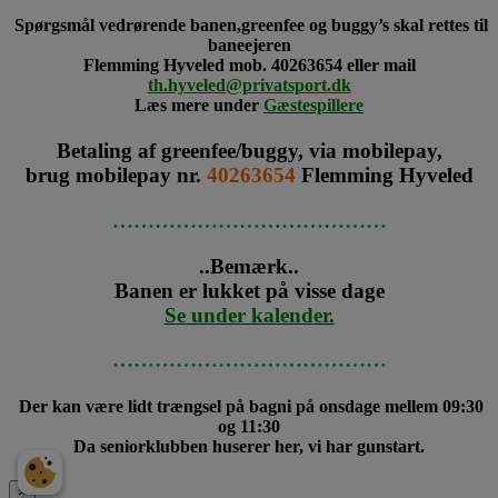
Spørgsmål vedrørende banen,greenfee og buggy’s skal rettes til
baneejeren
Flemming Hyveled mob. 40263654 eller mail
th.hyveled@privatsport.dk
Læs mere under
Gæstespillere
Betaling af greenfee/buggy, via mobilepay,
brug mobilepay nr.
40263654
Flemming Hyveled
…………………………………
..Bemærk..
Banen er lukket på visse dage
Se under kalender.
…………………………………
Der kan være lidt trængsel på bagni på onsdage mellem 09:30
og 11:30
Da seniorklubben huserer her, vi har gunstart.
×