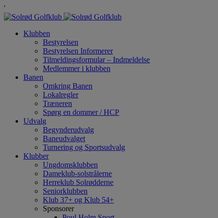
'
Klubben
Bestyrelsen
Bestyrelsen Informerer
Tilmeldingsformular – Indmeldelse
Medlemmer i klubben
Banen
Omkring Banen
Lokalregler
Træneren
Spørg en dommer / HCP
Udvalg
Begynderudvalg
Baneudvalget
Turnering og Sportsudvalg
Klubber
Ungdomsklubben
Dameklub-solstrålerne
Herreklub Solrødderne
Seniorklubben
Klub 37+ og Klub 54+
Sponsorer
Poul Holm Sport