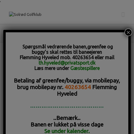
'
Dameklub-solstrålerne
Spørgsmål vedrørende banen,greenfee og
buggy’s skal rettes til baneejeren
Flemming Hyveled mob. 40263654 eller mail
th.hyveled@privatsport.dk
Læs mere under
Gæstespillere
Betaling af greenfee/buggy, via mobilepay,
brug mobilepay nr.
40263654
Flemming
Velkommen til Dameklubben
Hyveled
Solstrålerne
…………………………………
Alle vores damemedlemmer kan blive medlem
..Bemærk..
af dameklubben,
Banen er lukket på visse dage
men vi anbefaler, at man skal have fået et hcp. på
Se under kalender.