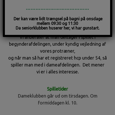
54 før man spiller med i dameklubben.
…………………………………
Det forhindre dog ikke i, at man kan deltage i de
Der kan være lidt trængsel på bagni på onsdage
selskabelige arrangementer som vi har i årets
mellem 09:30 og 11:30
Da seniorklubben huserer her, vi har gunstart.
løb.
Vi anbefaler at man deltager i spillet i
begynderafdelingen, under kyndig vejledning af
vores protræner,
og når man så har et registreret hcp under 54, så
spiller man med i dameafdelingen. Det mener
vi er i alles interesse.
Spilletider
Dameklubben går ud om tirsdagen. Om
formiddagen kl. 10.