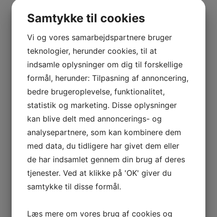
præmier.
Samtykke til cookies
Arrangementer
Vi og vores samarbejdspartnere bruger
Tirsdagsevents med spisning og fælles hygge.
teknologier, herunder cookies, til at
Cafébesøg og biografture.
Bowlingtur med middag.
indsamle oplysninger om dig til forskellige
Tur til anden golfbane med overnatning
formål, herunder: Tilpasning af annoncering,
Julefrokost, og hvad vi ellers kan finde på…
bedre brugeroplevelse, funktionalitet,
statistik og marketing. Disse oplysninger
kan blive delt med annoncerings- og
Tur og Præmiebidraget.
analysepartnere, som kan kombinere dem
Tur og Præmiebidraget er på 300.- kr.
med data, du tidligere har givet dem eller
Som indbetales med MobilePay til Käte på
de har indsamlet gennem din brug af deres
telefonnummer 30 22 02 53.
tjenester. Ved at klikke på 'OK' giver du
Husk at skrive navn og medlemsnummer på
samtykke til disse formål.
overførslen.
Pengene bruges til præmier og ture.
Læs mere om vores brug af cookies og