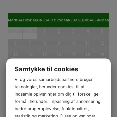
MANDAG
TIRSDAG
ONSDAG
TORSDAG
FREDAG
LØRDAG
SØNDAG
29
30
1
2
3
4
5
6
7
8
9
10
11
12
13
14
15
16
17
18
19
20
21
22
23
24
25
26
Samtykke til cookies
27
28
29
30
31
1
2
Vi og vores samarbejdspartnere bruger
teknologier, herunder cookies, til at
indsamle oplysninger om dig til forskellige
formål, herunder: Tilpasning af annoncering,
juni
august
Månedsvisning
bedre brugeroplevelse, funktionalitet,
statistik og marketing. Disse oplysninger