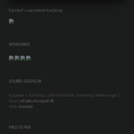
MARKETING
STATISTIK
Dyrsted´s vejrstation Karlstrup
SPONSORER
SOLRØD GOLFKLUB
Bygaden 1, Karlstrup, 2690 Karlslunde. Parkering: Møllesvinget 2
Email:
info@solrodgolf.dk
Web:
Kontakt
FØLG OS HER