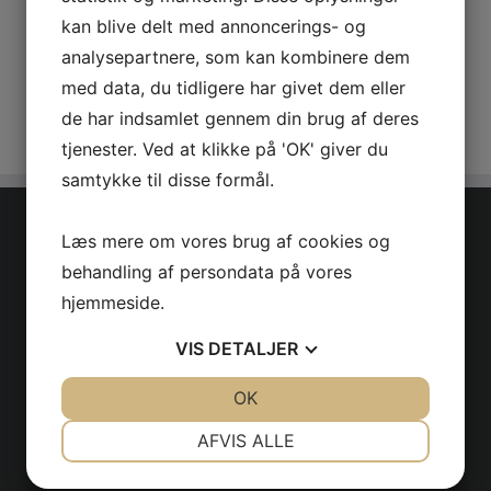
kan blive delt med annoncerings- og
+ EKSPORTÉR MÅNEDERS BEGIVENHEDER
analysepartnere, som kan kombinere dem
med data, du tidligere har givet dem eller
de har indsamlet gennem din brug af deres
tjenester. Ved at klikke på 'OK' giver du
samtykke til disse formål.
Læs mere om vores brug af cookies og
VIGTIGE LINKS
behandling af persondata på vores
Vedtægter
hjemmeside.
Samarbejdsaftale-SGK
VIS
DETALJER
Kollektiv-Ansvarsforsikring
JA
NEJ
OK
JA
NEJ
Privatlivspolitik (GDPR)
NØDVENDIGE
PRÆFERENCER
AFVIS ALLE
JA
NEJ
JA
NEJ
VEJRSTATION KARLSTRUP